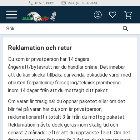
phone
mail_outline
016-5519921
INFO@BEST-GRIP.SE
account_circle
Meny
FAVORITER
KUNDV
Reklamation och retur
Du som är privatperson har 14 dagars
ångerrätt/bytesrätt när du handlar online. Det innebär
att du kan skicka tillbaka oanvända, oskadade varor med
obruten förpackning/försegling/teknisk plombering
inom 14 dagar från att du mottagit ditt paket.
Om varan är trasig när du öppnar paketet eller om det
blir fel på varan har du, som är privatperson,
reklamationsrätt i totalt 3 år från du mottog paketet.
Reklamation måste dock göras inom skälig tid och
senast 2 månader efter att du upptäckte felet. Om det