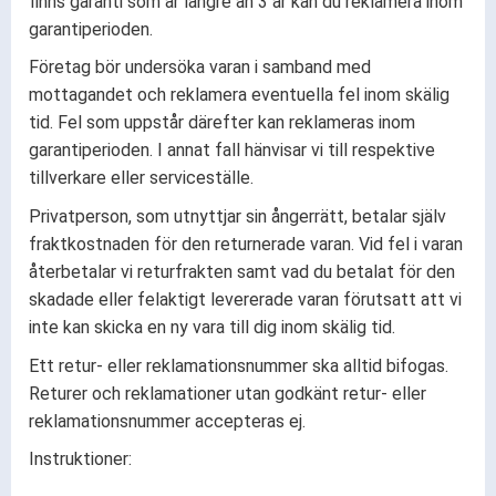
finns garanti som är längre än 3 år kan du reklamera inom
garantiperioden.
Företag bör undersöka varan i samband med
mottagandet och reklamera eventuella fel inom skälig
tid. Fel som uppstår därefter kan reklameras inom
garantiperioden. I annat fall hänvisar vi till respektive
tillverkare eller serviceställe.
Privatperson, som utnyttjar sin ångerrätt, betalar själv
fraktkostnaden för den returnerade varan. Vid fel i varan
återbetalar vi returfrakten samt vad du betalat för den
skadade eller felaktigt levererade varan förutsatt att vi
inte kan skicka en ny vara till dig inom skälig tid.
Ett retur- eller reklamationsnummer ska alltid bifogas.
Returer och reklamationer utan godkänt retur- eller
reklamationsnummer accepteras ej.
Instruktioner: