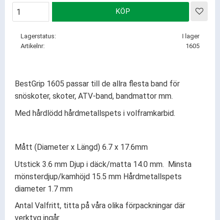
KÖP
Lägg
Lagerstatus
I lager
Artikelnr
1605
BestGrip 1605 passar till de allra flesta band för
snöskoter, skoter, ATV-band, bandmattor mm.
Med hårdlödd hårdmetallspets i volframkarbid.
Mått (Diameter x Längd) 6.7 x 17.6mm
Utstick 3.6 mm Djup i däck/matta 14.0 mm. Minsta
mönsterdjup/kamhöjd 15.5 mm Hårdmetallspets
diameter 1.7 mm
Antal Valfritt, titta på våra olika förpackningar där
verktyg ingår