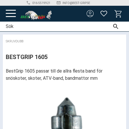
phone
mail_outline
016-5519921
INFO@BEST-GRIP.SE
account_circle
Meny
FAVORITER
KUNDV
SKRUVDUBB
BESTGRIP 1605
BestGrip 1605 passar till de allra flesta band för
snöskoter, skoter, ATV-band, bandmattor mm