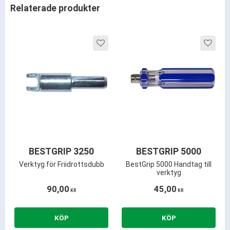
Relaterade produkter
Lägg till i favoriter
Lägg ti
BESTGRIP 3250
BESTGRIP 5000
Verktyg för Friidrottsdubb
BestGrip 5000 Handtag till
verktyg
90,00
45,00
KR
KR
KÖP
KÖP