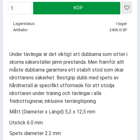
KÖP
Lägg
Lagerstatus
I lager
Artikelnr
2406.0-SP
Under tävlingar är det viktigt att dubbarna som sitter i
skorna säkerställer jämn prestanda. Men framför allt
måste dubbarna garantera ett stabilt stöd som ökar
idrottarens säkerhet. Bestgrip dubb med spets av
hårdmetall är specifikt utformade för att stödja
idrottaren under träning och tävlingar i alla
friidrottsgrenar, inklusive terränglöpning.
Mått (Diameter x Längd) 5,3 x 12,5 mm
Utstick 6.0 mm
Spets diameter 2.2 mm