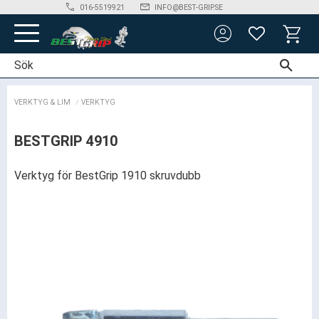
phone
mail_outline
016-5519921
INFO@BEST-GRIP.SE
account_circle
Meny
FAVORITER
KUNDV
VERKTYG & LIM
VERKTYG
BESTGRIP 4910
Verktyg för BestGrip 1910 skruvdubb