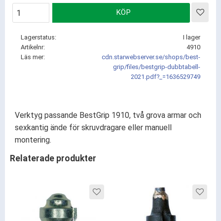
KÖP
Lägg
Lagerstatus
I lager
Artikelnr
4910
Läs mer
cdn.starwebserver.se/shops/best-
grip/files/bestgrip-dubbtabell-
2021.pdf?_=1636529749
Verktyg passande BestGrip 1910, två grova armar och
sexkantig ände för skruvdragare eller manuell
montering.
Relaterade produkter
Lägg till i favoriter
Lägg ti