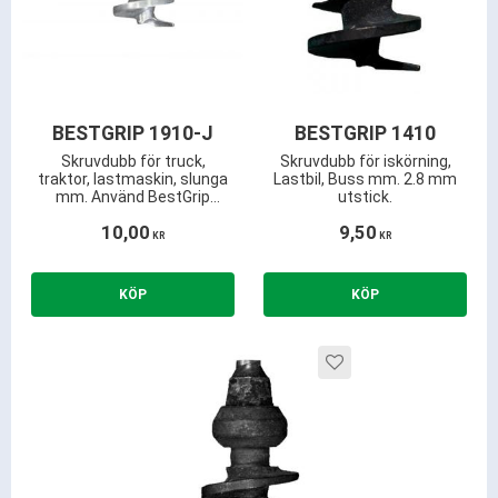
BESTGRIP 1910-J
BESTGRIP 1410
Skruvdubb för truck,
Skruvdubb för iskörning,
traktor, lastmaskin, slunga
Lastbil, Buss mm. 2.8 mm
mm. Använd BestGrip
utstick.
istället för snökedjor. 2.8
10,00
9,50
mm utstick och kräver
KR
KR
endast ca 8.0 mm
mönsterdjup.
Lägg till i favoriter