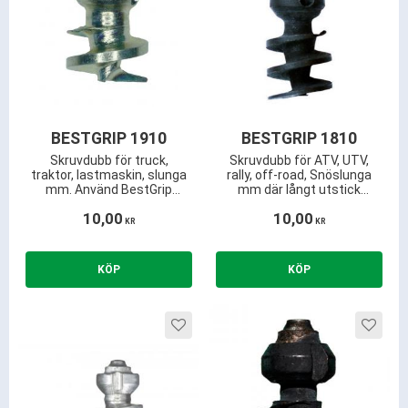
BESTGRIP 1910
BESTGRIP 1810
Skruvdubb för truck,
Skruvdubb för ATV, UTV,
traktor, lastmaskin, slunga
rally, off-road, Snöslunga
mm. Använd BestGrip
mm där långt utstick
istället för snökedjor. 3.2
önskas. Härdad för bästa
10,00
10,00
mm utstick och kräver
hållbarhet. 6.5 mm utstick
KR
KR
endast ca 10.0 mm
och 10 mm bred gänga.
mönsterdjup.
Lägg till i favoriter
Lägg ti