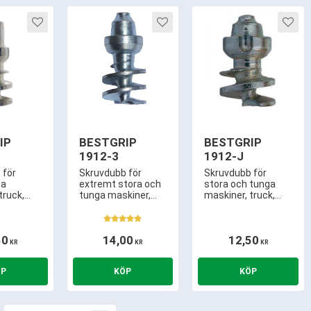
r
Lägg till i favoriter
Lägg till i favoriter
Lägg 
IP
BESTGRIP
BESTGRIP
1912-3
1912-J
 för
Skruvdubb för
Skruvdubb för
ga
extremt stora och
stora och tunga
truck,
tunga maskiner,
maskiner, truck,
astmaskin
truck, traktor,
traktor, lastmaskin
9,0mm
lastmaskin mm.
mm. Använd
ck.
Använd BestGrip
BestGrip istället för
50
14,00
12,50
istället för
snökedjor. 4,5mm
KR
KR
KR
snökedjor. 6,0mm
utstick.
utstick och kräver
endast ca 15,5mm
mönsterdjup!
3,5mm
hårdmetallspets