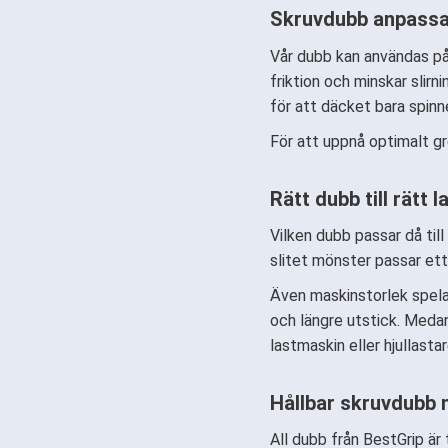
Skruvdubb anpassad
Vår dubb kan användas på f
friktion och minskar slir
för att däcket bara spinn
För att uppnå optimalt gr
Rätt dubb till rätt 
Vilken dubb passar då till
slitet mönster passar ett
Även maskinstorlek spelar
och längre utstick. Medan
lastmaskin eller hjullastar
Hållbar skruvdubb 
All dubb från BestGrip är 