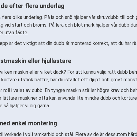
e efter flera underlag
lera olika underlag. På is och snö hjälper vår skruvdubb till och 
ning vid start och broms. På lera och blöt mark hjälper vår dubb d
er utan fäste.
epp är det viktigt att din dubb är monterad korrekt, att du har r
lastmaskin eller hjullastare
 vilken maskin eller vilket däck? För att kunna välja rätt dubb b
 kortare utstick bättre, har du istället ett djupt och grovt möns
 roll i valet av dubb. En tyngre maskin ställer högre krav och 
 lättare maskiner ofta kan använda lite mindre dubb och kortare 
e så hjälper vi dig gärna.
med enkel montering
tillverkade i volframkarbid och stål. Flera av de är dessutom här