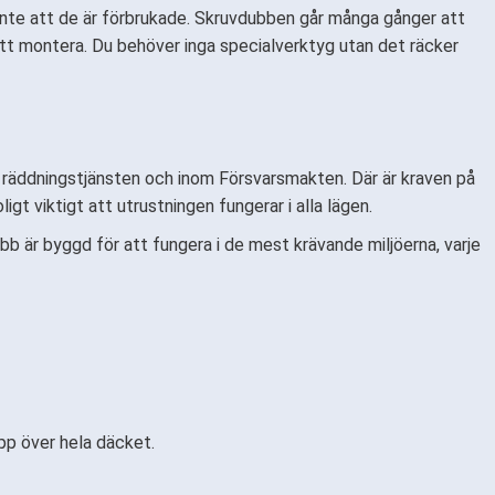
 inte att de är förbrukade. Skruvdubben går många gånger att
tt montera. Du behöver inga specialverktyg utan det räcker
m räddningstjänsten och inom Försvarsmakten. Där är kraven på
gt viktigt att utrustningen fungerar i alla lägen.
b är byggd för att fungera i de mest krävande miljöerna, varje
pp över hela däcket.