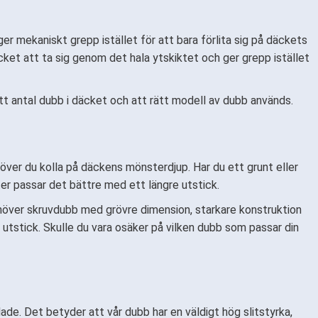
ger mekaniskt grepp istället för att bara förlita sig på däckets
äcket att ta sig genom det hala ytskiktet och ger grepp istället
ätt antal dubb i däcket och att rätt modell av dubb används.
ehöver du kolla på däckens mönsterdjup. Har du ett grunt eller
ter passar det bättre med ett längre utstick.
behöver skruvdubb med grövre dimension, starkare konstruktion
utstick. Skulle du vara osäker på vilken dubb som passar din
dade. Det betyder att vår dubb har en väldigt hög slitstyrka,