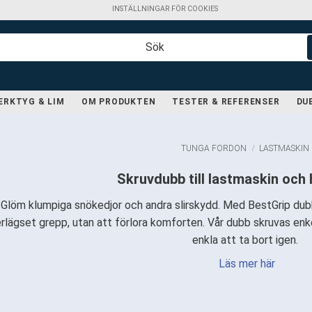
INSTÄLLNINGAR FÖR COOKIES
ERKTYG & LIM
OM PRODUKTEN
TESTER & REFERENSER
DU
TUNGA FORDON
LASTMASKIN
Skruvdubb till lastmaskin och 
Glöm klumpiga snökedjor och andra slirskydd. Med BestGrip dubb 
rlägset grepp, utan att förlora komforten. Vår dubb skruvas enkel
enkla att ta bort igen.
Läs mer här