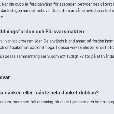
g. När din dubb är färdiganvänd för säsongen betyder det oftast
däcket igen när det behövs. Dessutom är vår skruvdubb enkel a
re.
äddningsfordon och Försvarsmakten
a i vanliga arbetsmiljöer. De används bland annat på fordon ino
ch driftsäkerhet extremt höga. I dessa verksamheter är det otroli
 i dessa sammanhang ser vi som ett tydligt kvitto på att vår dub
 svar
a däcken eller måste hela däcket dubbas?
äcken, men med full dubbning får du ett jämnare och bättre gre