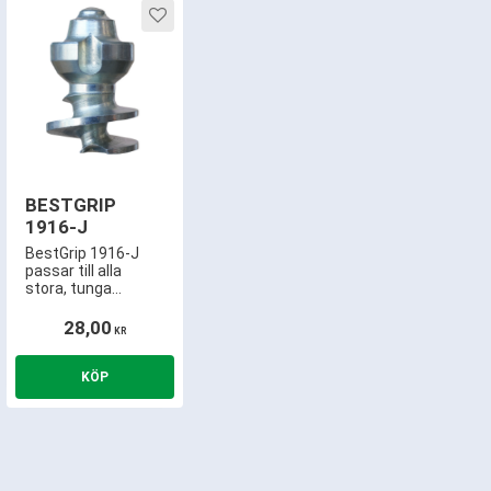
och härdad gänga.
ill i favoriter
Lägg till i favoriter
BESTGRIP
1916-J
BestGrip 1916-J
passar till alla
stora, tunga
maskiner som
traktor, lastmaskin,
28,00
KR
truck, dumper,
grävmaskin,
timmertruck,
containertruck
mm.