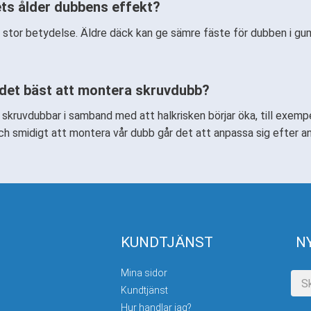
ts ålder dubbens effekt?
 stor betydelse. Äldre däck kan ge sämre fäste för dubben i gum
 det bäst att montera skruvdubb?
skruvdubbar i samband med att halkrisken börjar öka, till exemp
ch smidigt att montera vår dubb går det att anpassa sig efter a
KUNDTJÄNST
N
Mina sidor
Kundtjänst
Hur handlar jag?