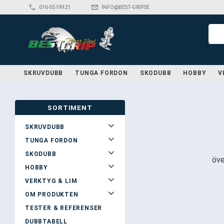
phone
mail_outline
016-5519921
INFO@BEST-GRIP.SE
SKRUVDUBB
TUNGA FORDON
SKODUBB
HOBBY
V
SORTIMENT
SKRUVDUBB
TUNGA FORDON
SKODUBB
öve
HOBBY
VERKTYG & LIM
OM PRODUKTEN
TESTER & REFERENSER
DUBBTABELL