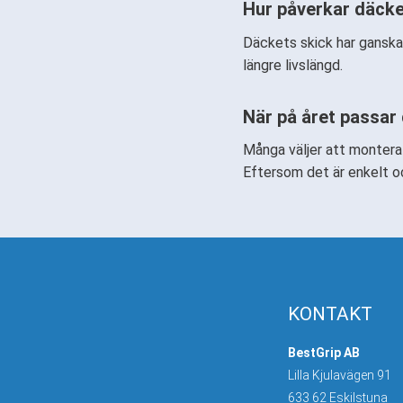
Hur påverkar däcke
Däckets skick har ganska
längre livslängd.
När på året passar
Många väljer att montera 
Eftersom det är enkelt o
KONTAKT
BestGrip AB
Lilla Kjulavägen 91
633 62 Eskilstuna