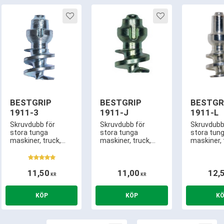
ill i favoriter
Lägg till i favoriter
Lägg till i favorite
BESTGRIP
BESTGRIP
BESTGR
1911-3
1911-J
1911-L
Skruvdubb för
Skruvdubb för
Skruvdubb
stora tunga
stora tunga
stora tun
maskiner, truck,
maskiner, truck,
maskiner, 
traktor, lastmaskin
traktor, lastmaskin
traktor, l
mm. Används
mm. Används
mm med 
istället för
istället för
långt utsti
11,50
11,00
12,
snökedjor. 5,3mm
snökedjor. 4,3mm
KR
KR
utstick, kräver
utstick, kräver
endast ca 14,5mm
endast ca 11,3mm
mönsterdjup
mönsterdjup