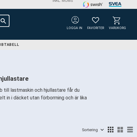
INKL. MOMS
account_circle
FAVORITER
KUNDVAGN
LOGGA IN
FAVORITER
VARUKORG
BBTABELL
hjullastare
till lastmaskin och hjullastare får du
t in i däcket utan förborrning och är lika
Välj sortering
V