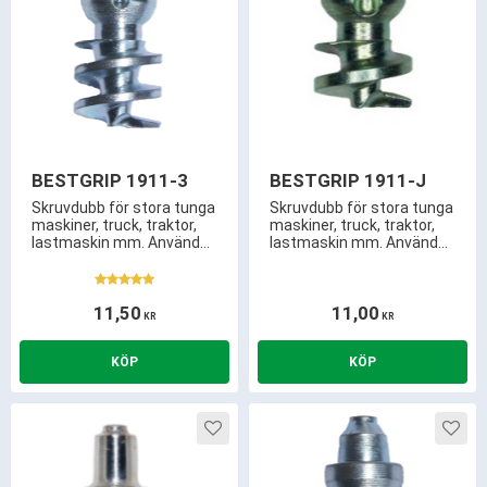
BESTGRIP 1911-3
BESTGRIP 1911-J
Skruvdubb för stora tunga
Skruvdubb för stora tunga
maskiner, truck, traktor,
maskiner, truck, traktor,
lastmaskin mm. Används
lastmaskin mm. Används
istället för snökedjor.
istället för snökedjor.
5,3mm utstick, kräver
4,3mm utstick, kräver
endast ca 14,5mm
endast ca 11,3mm
11,50
11,00
mönsterdjup
mönsterdjup
KR
KR
Lägg till i favoriter
Lägg 