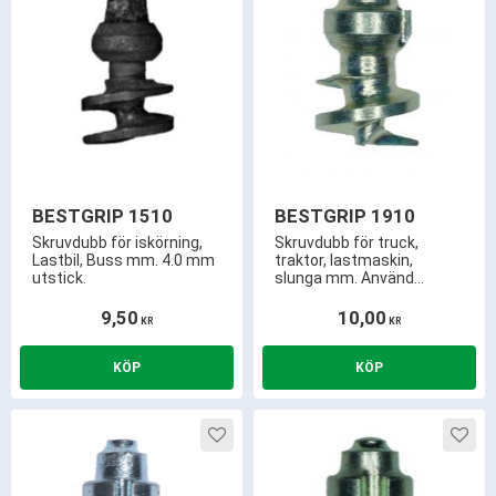
BESTGRIP 1510
BESTGRIP 1910
Skruvdubb för iskörning,
Skruvdubb för truck,
Lastbil, Buss mm. 4.0 mm
traktor, lastmaskin,
utstick.
slunga mm. Använd
BestGrip istället för
snökedjor. 3.2 mm utstick
9,50
10,00
KR
KR
och kräver endast ca 10.0
mm mönsterdjup.
Lägg till i favoriter
Lägg 