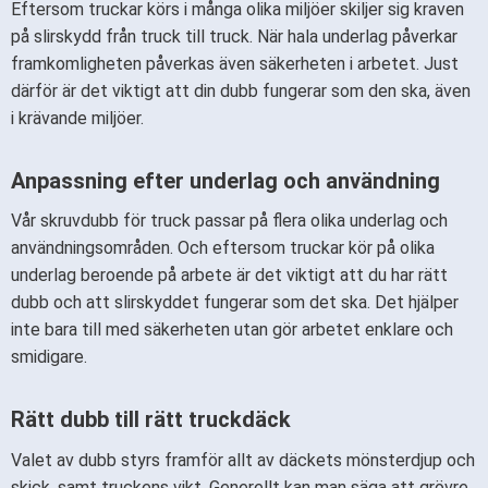
Eftersom truckar körs i många olika miljöer skiljer sig kraven
på slirskydd från truck till truck. När hala underlag påverkar
framkomligheten påverkas även säkerheten i arbetet. Just
därför är det viktigt att din dubb fungerar som den ska, även
i krävande miljöer.
Anpassning efter underlag och användning
Vår skruvdubb för truck passar på flera olika underlag och
användningsområden. Och eftersom truckar kör på olika
underlag beroende på arbete är det viktigt att du har rätt
dubb och att slirskyddet fungerar som det ska. Det hjälper
inte bara till med säkerheten utan gör arbetet enklare och
smidigare.
Rätt dubb till rätt truckdäck
Valet av dubb styrs framför allt av däckets mönsterdjup och
skick, samt truckens vikt. Generellt kan man säga att grövre