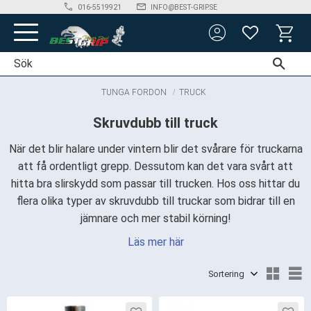
phone
mail_outline
016-5519921
INFO@BEST-GRIP.SE
account_circle
Meny
FAVORITER
KUNDV
TUNGA FORDON
TRUCK
Skruvdubb till truck
När det blir halare under vintern blir det svårare för truckarna
att få ordentligt grepp. Dessutom kan det vara svårt att
hitta bra slirskydd som passar till trucken. Hos oss hittar du
flera olika typer av skruvdubb till truckar som bidrar till en
jämnare och mer stabil körning!
Läs mer här
Välj sortering
V