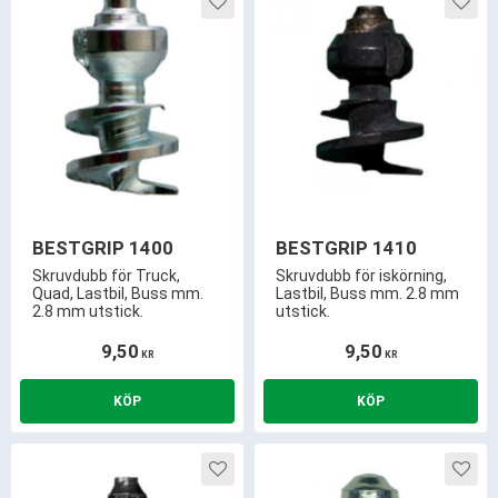
Lägg till i favoriter
Lägg 
BESTGRIP 1400
BESTGRIP 1410
Skruvdubb för Truck,
Skruvdubb för iskörning,
Quad, Lastbil, Buss mm.
Lastbil, Buss mm. 2.8 mm
2.8 mm utstick.
utstick.
9,50
9,50
KR
KR
Lägg till i favoriter
Lägg 