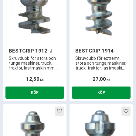
BESTGRIP 1912-J
BESTGRIP 1914
Skruvdubb för stora och
Skruvdubb för extremt
tunga maskiner, truck,
stora och tunga maskiner,
traktor, lastmaskin mm.
truck, traktor, lastmaskin
Använd BestGrip istället
mm. Använd BestGrip
för snökedjor. 4,5mm
istället för snökedjor.
12,50
27,00
KR
KR
utstick.
6,0mm utstick och kräver
endast ca 15,5mm
mönsterdjup! 3,5mm
hårdmetallspets och
härdad gänga.
Lägg till i favoriter
Lägg 