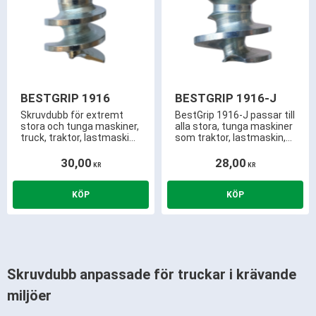
BESTGRIP 1916
BESTGRIP 1916-J
Skruvdubb för extremt
BestGrip 1916-J passar till
stora och tunga maskiner,
alla stora, tunga maskiner
truck, traktor, lastmaskin
som traktor, lastmaskin,
mm. Använd BestGrip
truck, dumper,
istället för snökedjor.
grävmaskin, timmertruck,
30,00
28,00
KR
KR
6,0mm utstick och kräver
containertruck mm.
endast ca 15,5mm
mönsterdjup! 3,5mm
hårdmetallspets och
härdad gänga.
Skruvdubb anpassade för truckar i krävande
miljöer