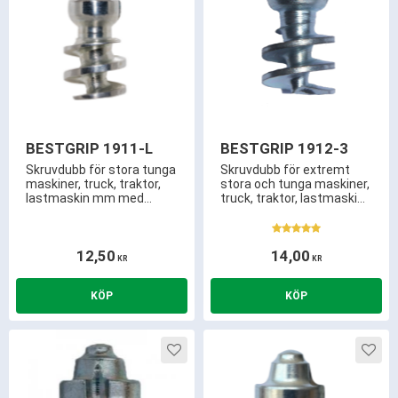
BESTGRIP 1911-L
BESTGRIP 1912-3
Skruvdubb för stora tunga
Skruvdubb för extremt
maskiner, truck, traktor,
stora och tunga maskiner,
lastmaskin mm med
truck, traktor, lastmaskin
9,0mm långt utstick.
mm. Använd BestGrip
istället för snökedjor.
6,0mm utstick och kräver
12,50
14,00
endast ca 15,5mm
KR
KR
mönsterdjup! 3,5mm
hårdmetallspets och
härdad gänga.
Lägg till i favoriter
Lägg 